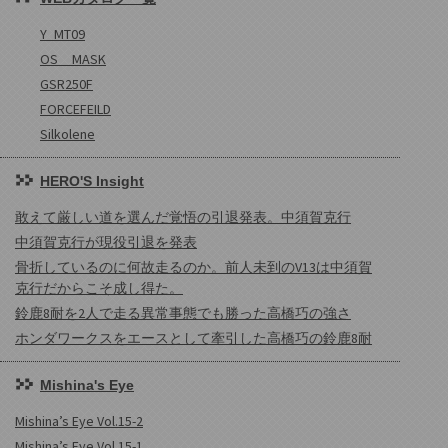
Y_MT09
OS MASK
GSR250F
FORCEFEILD
Silkolene
HERO'S Insight
敢えて厳しい道を選んだ覚悟の引退発表。中須賀克行
中須賀克行が現役引退を発表
骨折しているのに何故走るのか。前人未到のV13は中須賀
克行だからこそ成し得た。
鈴鹿8耐を2人で走る異常事態でも勝った高橋巧の強さ
ホンダワークスをエースとして牽引した高橋巧の鈴鹿8耐
Mishina's Eye
Mishina’s Eye Vol.15-2
Mishina’s Eye Vol.15-1