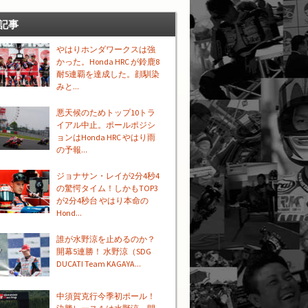
記事
やはりホンダワークスは強
かった。Honda HRC が鈴鹿8
耐5連覇を達成した。顔馴染
みと...
悪天候のためトップ10トラ
イアル中止。ポールポジシ
ョンはHonda HRC やはり雨
の予報...
ジョナサン・レイが2分4秒4
の驚愕タイム！しかもTOP3
が2分4秒台 やはり本命の
Hond...
誰が水野涼を止めるのか？
開幕5連勝！ 水野涼（SDG
DUCATI Team KAGAYA...
中須賀克行今季初ポール！