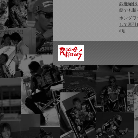
鈴鹿8耐
態でも勝
ホンダワ
して牽引
8耐