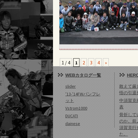
1 / 4
1
2
3
4
»
WEBカタログ一覧
HERO
slider
敢えて厳
悟の引退
’13-’14FWパンフレ
ット
中須賀克
表
Vstrom1000
骨折して
DUCATI
のか。前
dainese
須賀克行
た。