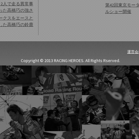
を2人で走る異常事
第42回東京モー
った高橋巧の強さ
ルショー開催
ークスをエースと
した高橋巧の鈴鹿
運営会
Copyright © 2013 RACING HEROES. All Rights Rserved.