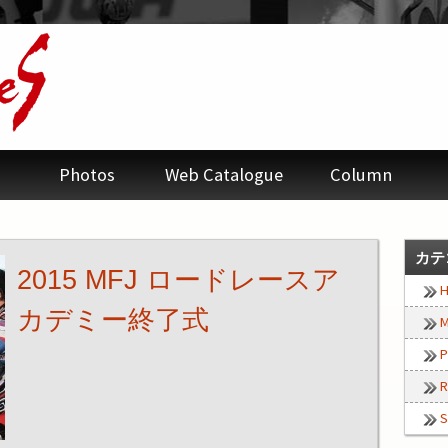
Photos
Web Catalogue
Column
カテ
2015 MFJ ロードレースア
H
カデミー終了式
M
P
R
S