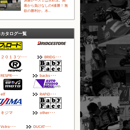
決勝レース１は水野涼。開
幕から負けなしの4連勝！ 無
欲の勝利か。水...
Bカタログ一覧
２０１３ツ･･･
BRIDG･･･
RESPR･･･
backs･･･
elf
RAPiD･･･
キジマ
other･･･
Vstro･･･
DUCAT･･･