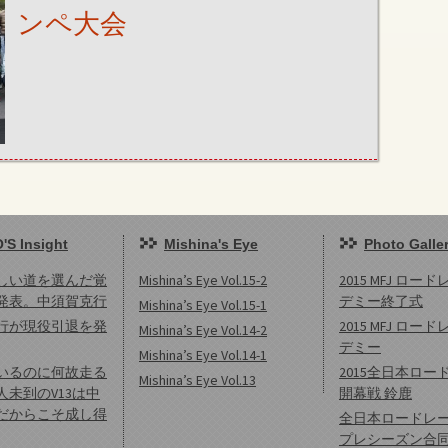
ンペ大会
'S Insight
Mishina's Eye
Photo Galle
しい道を選んだ覚
Mishina’s Eye Vol.15-2
2015 MFJ ロー
発表。中須賀克行
デミー終了式
Mishina’s Eye Vol.15-1
行が現役引退を発
2015 MFJ ロー
Mishina’s Eye Vol.14-2
デミー
Mishina’s Eye Vol.14-1
いるのに何故走る
2015全日本ロー
Mishina’s Eye Vol.13
人未到のV13は中
開幕戦 鈴鹿
だからこそ成し得
全日本ロードレ
プレシーズン合