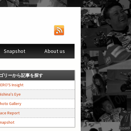
Snapshot
About us
ゴリーから記事を探す
ERO'S Insight
ishina's Eye
hoto Gallery
ace Report
napshot