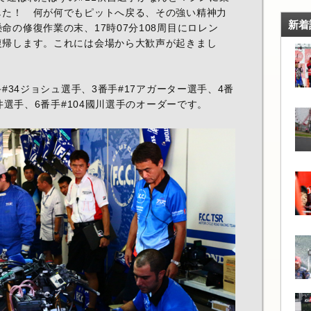
した！ 何が何でもピットへ戻る、その強い精神力
新着
命の修復作業の末、17時07分108周目にロレン
復帰します。これには会場から大歓声が起きまし
手#34ジョシュ選手、3番手#17アガーター選手、4番
森井選手、6番手#104國川選手のオーダーです。