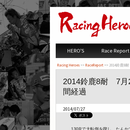
<
HERO'S
Race Report
Racing Heroes
>>
RaceReport
>> 2014鈴
2014鈴鹿8耐 7
間経過
2014/07/27
130Rで大転倒を喫し、たん