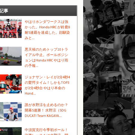
記事
やはりホンダワークスは強
かった。Honda HRC が鈴鹿8
耐5連覇を達成した。顔馴染
みと...
悪天候のためトップ10トラ
イアル中止。ポールポジシ
ョンはHonda HRC やはり雨
の予報...
ジョナサン・レイが2分4秒4
の驚愕タイム！しかもTOP3
が2分4秒台 やはり本命の
Hond...
誰が水野涼を止めるのか？
開幕5連勝！ 水野涼（SDG
DUCATI Team KAGAYA...
中須賀克行今季初ポール！