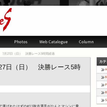
Photos
Web Catalogue
Column
鹿8耐 7月27日（日） 決勝レース5時間経過
カテ
月27日（日） 決勝レース5時
H
M
P
R
S
かで運ばれたはずの#11秋吉選手がなんとマシンに乗