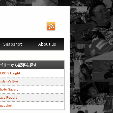
Snapshot
About us
ゴリーから記事を探す
ERO'S Insight
ishina's Eye
hoto Gallery
ace Report
napshot