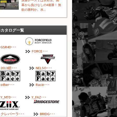
決勝レース１は水野涼。開
幕から負けなしの4連勝！ 無
欲の勝利か。水...
Bカタログ一覧
GSR40･･･
FORCE･･･
2013総･･･
NELSO･･･
other･･･
Racin･･･
Y_MT0･･･
Y_FAZ･･･
クレバーラ･･･
BRIDG･･･