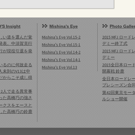
'S Insight
Mishina's Eye
Photo Galle
しい道を選んだ覚
Mishina’s Eye Vol.15-2
2015 MFJ ロー
発表。中須賀克行
デミー終了式
Mishina’s Eye Vol.15-1
行が現役引退を発
2015 MFJ ロー
Mishina’s Eye Vol.14-2
デミー
Mishina’s Eye Vol.14-1
いるのに何故走る
2015全日本ロー
Mishina’s Eye Vol.13
人未到のV13は中
開幕戦 鈴鹿
だからこそ成し得
全日本ロードレ
プレシーズン合
を2人で走る異常事
第42回東京モー
った高橋巧の強さ
ルショー開催
ークスをエースと
した高橋巧の鈴鹿