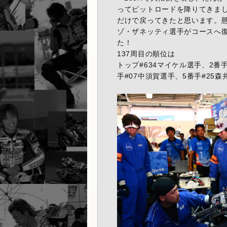
ってピットロードを降りてきま
だけで戻ってきたと思います。懸
ゾ・ザネッティ選手がコースへ
た！
137周目の順位は
トップ#634マイケル選手、2番
手#07中須賀選手、5番手#25