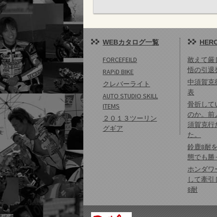
WEBカタログ一覧
HERO
FORCEFEILD
敢えて厳
悟の引退
RAPiD BIKE
中須賀克
クレバーライト
表
AUTO STUDIO SKILL
骨折して
ITEMS
のか。前
２０１３ツーリン
須賀克行
グギア
た。
鈴鹿8耐
態でも勝
ホンダワ
して牽引
8耐