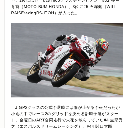
た。2位には昨年のST600クラスチャンピオン：#32 榎戸
育寛（MOTO BUM HONDA）、3位に#5 石塚健（WILL-
RAISEracingRS-ITOH）が入った。
J-GP2クラスの公式予選時には雨が上がる予報だったが
小雨の中でレース2のグリッドを決める計時予選がスター
ト。金曜日のART合同走行で火花を散らしていた#4 生形秀
之（エスパルスドリームレーシング）、#44 関口太郎