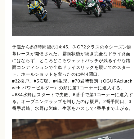
予選から約3時間後の14:45、J-GP2クラスの今シーズン開
幕レースが開催された。霧雨状態が続き完全なドライ路面
にはならず、ところどころウェットパッチが残るイヤな路
面コンディションで全車ドライスリックを履いてのスター
ト。ホールショットを奪ったのは#44関口。
#32榎戸、#5石塚、#4生形、#70岩﨑哲朗（OGURAclutch
with パワービルダー）の順に第1コーナーに進入する。
#634水野はスタートで失敗、6番手で第1コーナーに進入す
る。オープニングラップを制したのは榎戸。2番手関口、3
番手岩崎、水野は岩﨑、生形をパスして4番手まで上がる。