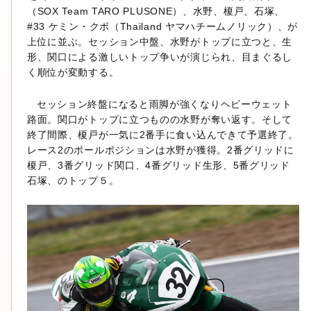
（SOX Team TARO PLUSONE）、水野、榎戸、石塚、
#33 ケミン・クボ（Thailand ヤマハチームノリック）、が
上位に並ぶ。セッション中盤、水野がトップに立つと、生
形、関口による激しいトップ争いが演じられ、目まぐるし
く順位が変動する。
セッション終盤になると雨脚が強くなりヘビーウェット
路面。関口がトップに立つものの水野が奪い返す。そして
終了間際、榎戸が一気に2番手に食い込んできて予選終了。
レース2のポールポジションは水野が獲得。2番グリッドに
榎戸、3番グリッド関口、4番グリッド生形、5番グリッド
石塚、のトップ５。