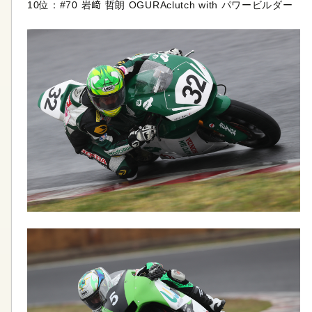
10位：#70 岩﨑 哲朗 OGURAclutch with パワービルダー