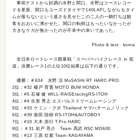
事前テストから好調の水野と関口。水野はコースレコー
ドを更新、関口もユーズドタイヤで140LAPしながらもタイ
ムが落ちないという速さを見せたこの二人の一騎打ちは観
客をおおいに沸かせた。関口の転倒はもったいなかったが
大きなケガが無かったのが不幸中の幸いであった。
Photo & text : koma
全日本ロードレース開幕戦「スーパーバイクレース in 筑
波」決勝レース1の上位10位結果は以下の通りです。
優勝：＃634 水野 涼 MuSASHi RT HARC-PRO.
2位：#32 榎戸 育寛 MOTO BUM HONDA
3位：#5 石塚 健 WILL-RAISEracingRS-ITOH
4位：#4 生形 秀之 エスパルスドリームレーシング
5位：#33 ケミン・クボ Thailand ヤマハチームノリック
6位：#39 柴田 陸樹 RS-ITOH&AUTOBOY
7位：#10 大木 崇行 T.Pro HARC
8位：＃31 岩戸 亮介 Team 髙武 RSC MD600
9位：#13 三原 壮紫 Team KAGAYAMA