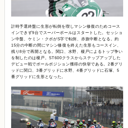
計時予選終盤に生形が転倒を喫しマシン修復のためコース
インできず9台でスーパーポールはスタートした。セッショ
ン中盤、ケミン・クボがS字で転倒、赤旗中断となる。約
15分の中断の間にマシン修復を終えた生形もコースイン、
残り8分で再開となる。関口、水野、榎戸によるトップ争い
を制したのは榎戸。ST600クラスからステップアップした
デビュー戦でポールポジション獲得の快挙である。2番グリ
ッドに関口、3番グリッドに水野、4番グリッドに石塚、5
番グリッドに生形となった。