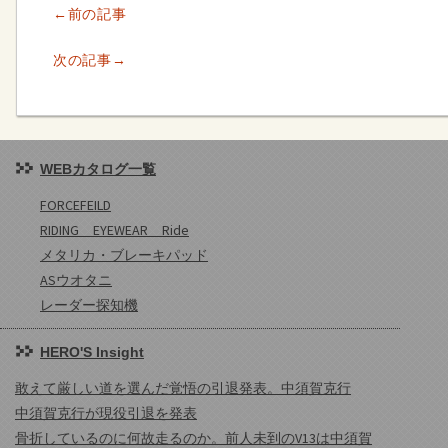
←前の記事
次の記事→
WEBカタログ一覧
FORCEFEILD
RIDING EYEWEAR Ride
メタリカ・ブレーキパッド
ASウオタニ
レーダー探知機
HERO'S Insight
敢えて厳しい道を選んだ覚悟の引退発表。中須賀克行
中須賀克行が現役引退を発表
骨折しているのに何故走るのか。前人未到のV13は中須賀