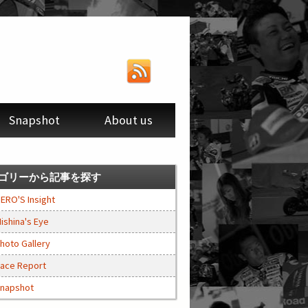
Snapshot
About us
ゴリーから記事を探す
ERO'S Insight
ishina's Eye
hoto Gallery
ace Report
napshot