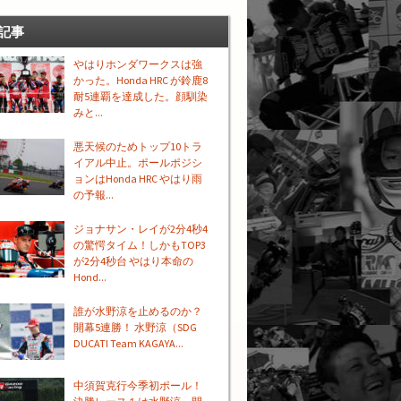
記事
やはりホンダワークスは強
かった。Honda HRC が鈴鹿8
耐5連覇を達成した。顔馴染
みと...
悪天候のためトップ10トラ
イアル中止。ポールポジシ
ョンはHonda HRC やはり雨
の予報...
ジョナサン・レイが2分4秒4
の驚愕タイム！しかもTOP3
が2分4秒台 やはり本命の
Hond...
誰が水野涼を止めるのか？
開幕5連勝！ 水野涼（SDG
DUCATI Team KAGAYA...
中須賀克行今季初ポール！