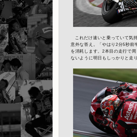
これだけ速いと乗っていて気
意外な答え。「やはり2分5秒前
を消耗します。2本目の走行で
ないように明日もしっかりと走