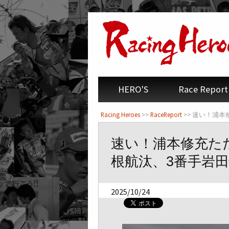
<
HERO'S
Race Report
Racing Heroes
>>
RaceReport
>> 速い！浦本
速い！浦本修充ただ
根航汰、3番手岩田
2025/10/24