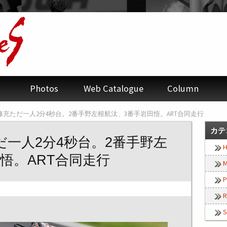
Photos
Web Catalogue
Column
修充ただ一人2分4秒台。2番手野左根航汰、3番手岩田悟。ART合同走行
カテ
一人2分4秒台。2番手野左
H
悟。ART合同走行
M
P
R
S