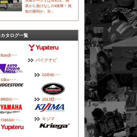
決勝レース１は水野涼。開
幕から負けなしの4連勝！ 無
欲の勝利か。水...
Bカタログ一覧
Bandi･･･
バイクナビ
GSR40･･･
Silko･･･
BRIDG･･･
2013総･･･
キジマ
YAMAH･･･