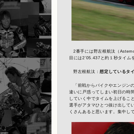
2番手には野左根航汰（Astemo Pr
目には2’05.437と約１秒タイ
野左根航汰：
想定しているタ
「前戦からバイクやエンジン
違いに戸惑ってしまい初日の時
していく中でタイムを上げるこ
選手がアタマひとつ抜け出して
くさんあると思います。集中し