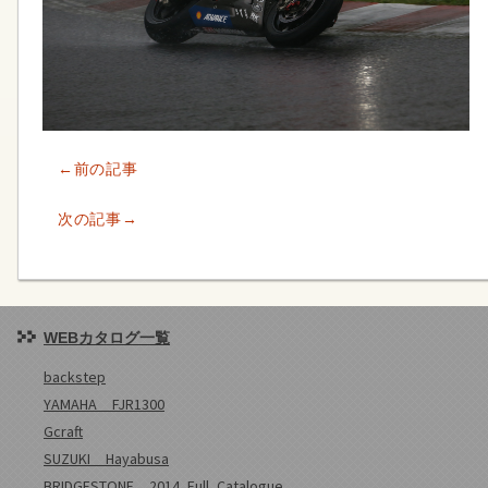
←前の記事
次の記事→
WEBカタログ一覧
backstep
YAMAHA FJR1300
Gcraft
SUZUKI Hayabusa
BRIDGESTONE 2014_Full_Catalogue