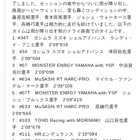
了しました。セッションの途中からついに雨が降り出し、
路面がヘビーウェットに。雷も轟くコンディションの中、
藤原克昭選手、青木宣篤選手、ジョシュ・ウォータース選
手、高橋巧選手は精力的に走行を続けていました。以下の
タイムは雨が降り出す前のドライ路面でのタイムです。
1: #34T ヨシムラ スズキ シェルアドバンス ランディ・
ド・プニエ選手 2’08″819
2 : #34 ヨシムラ スズキ シェルアドバンス 津田拓也選
手 2’09″504
3 : #07 MONSTER ENRGY YAMAHA with YSP 中須賀
克行選手 2’09″098
4 : #634 MuSASHi RT HARC-PRO. マイケル・ファン
デル・マーク選手 2’09″106
5 : #07T MONSTER ENRGY YAMAHA with YSP ジョ
シュ・ブルックス選手 2’09″419
6 : #633 MuSASHi RT HARC-PRO. 高橋巧選手
2’09″665
7 : #103 TOHO Racing with MORIWAKI 山口辰也選
手 2’09″678
8 : #111 HRエンデュランス 2’10″094