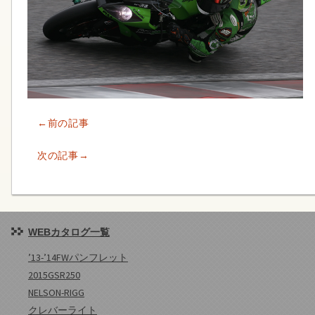
←前の記事
次の記事→
WEBカタログ一覧
’13-’14FWパンフレット
2015GSR250
NELSON-RIGG
クレバーライト