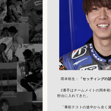
岡本裕生：
「セッティングの
2番手はチームメイトの岡本裕生、
秒台に入れてきた。
「事前テストの途中から全く