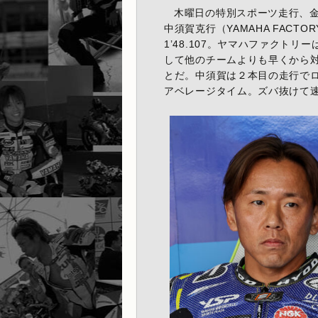
木曜日の特別スポーツ走行、金
中須賀克行（YAMAHA FACTORY
1’48.107。ヤマハファクト
して他のチームよりも早くから
とだ。中須賀は２本目の走行でロ
アベレージタイム。ズバ抜けて