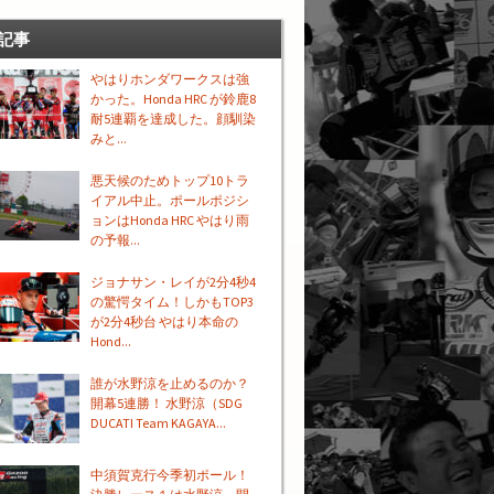
記事
やはりホンダワークスは強
かった。Honda HRC が鈴鹿8
耐5連覇を達成した。顔馴染
みと...
悪天候のためトップ10トラ
イアル中止。ポールポジシ
ョンはHonda HRC やはり雨
の予報...
ジョナサン・レイが2分4秒4
の驚愕タイム！しかもTOP3
が2分4秒台 やはり本命の
Hond...
誰が水野涼を止めるのか？
開幕5連勝！ 水野涼（SDG
DUCATI Team KAGAYA...
中須賀克行今季初ポール！