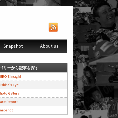
Snapshot
About us
ゴリーから記事を探す
ERO'S Insight
ishina's Eye
hoto Gallery
ace Report
napshot