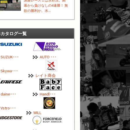
決勝レース１は水野涼。開
幕から負けなしの4連勝！ 無
欲の勝利か。水...
Bカタログ一覧
SUZUK･･･
AUTO ･･･
Skywa･･･
レイト商会
daine･･･
Handl･･･
Vstro･･･
WILL