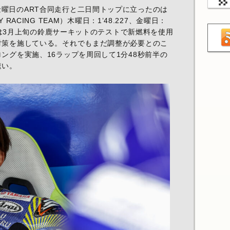
曜日のART合同走行と二日間トップに立ったのは
 RACING TEAM）木曜日：1’48.227、金曜日：
リーは3月上旬の鈴鹿サーキットのテストで新燃料を使用
対策を施している。それでもまだ調整が必要とのこ
ングを実施、16ラップを周回して1分48秒前半の
速い。