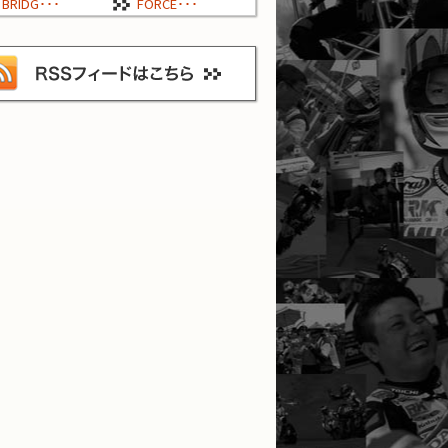
BRIDG･･･
FORCE･･･