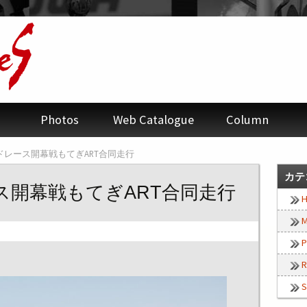
Photos
Web Catalogue
Column
ードレース開幕戦もてぎART合同走行
カテ
ス開幕戦もてぎART合同走行
H
M
P
R
S