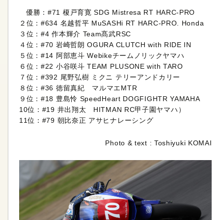
優勝：#71 榎戸育寛 SDG Mistresa RT HARC-PRO
２位：#634 名越哲平 MuSASHi RT HARC-PRO. Honda
３位：#4 作本輝介 Team髙武RSC
４位：#70 岩崎哲朗 OGURA CLUTCH with RIDE IN
５位：#14 阿部恵斗 Webikeチームノリックヤマハ
６位：#22 小谷咲斗 TEAM PLUSONE with TARO
７位：#392 尾野弘樹 ミクニ テリーアンドカリー
８位：#36 徳留真紀 マルマエMTR
９位：#18 豊島怜 SpeedHeart DOGFIGHTR YAMAHA
10位：#19 井出翔太 HITMAN RC甲子園ヤマハ）
11位：#79 朝比奈正 アサヒナレーシング
Photo & text : Toshiyuki KOMAI