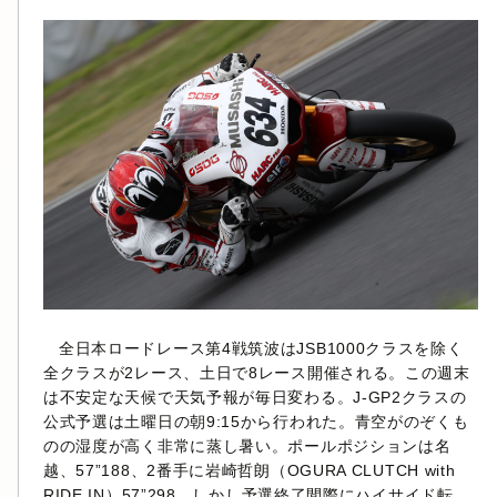
全日本ロードレース第4戦筑波はJSB1000クラスを除く
全クラスが2レース、土日で8レース開催される。この週末
は不安定な天候で天気予報が毎日変わる。J-GP2クラスの
公式予選は土曜日の朝9:15から行われた。青空がのぞくも
のの湿度が高く非常に蒸し暑い。ポールポジションは名
越、57”188、2番手に岩崎哲朗（OGURA CLUTCH with
RIDE IN）57”298、しかし予選終了間際にハイサイド転