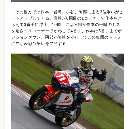
その後方では作本、岩崎、小谷、阿部による3位争いがヒ
ートアップしてくる。岩崎が8周目の1コーナーで作本をと
らえて3番手に浮上、10周目には阿部が作本の一瞬のミス
を逃さず１コーナーでかわして4番手、作本は5番手までポ
ジションダウン。阿部が岩崎をかわしてこの集団のトップ
に立ち表彰台争いを展開する。