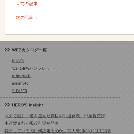
←前の記事
次の記事→
WEBカタログ一覧
DUCATI
’13-’14FWパンフレット
otherparts
minimoto
Y_FAZER
HERO'S Insight
敢えて厳しい道を選んだ覚悟の引退発表。中須賀克行
中須賀克行が現役引退を発表
骨折しているのに何故走るのか。前人未到のV13は中須賀