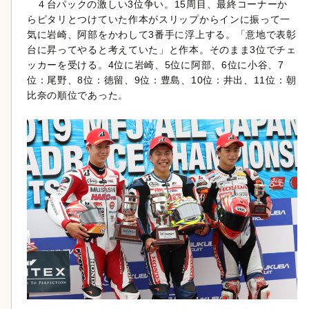
４台パックの激しい3位争い。15周目、最終コーナーか
らピタリとつけていた作本がスリップからインに振って一
気に岩崎、阿部をかわして3番手に浮上する。「意地で表彰
台に昇ってやると考えていた」と作本。そのまま3位でチェ
ッカーを受ける。4位に岩崎、5位に阿部、6位に小谷、7
位：尾野、8位：徳留、9位：豊島、10位：井出、11位：朝
比奈の順位であった。