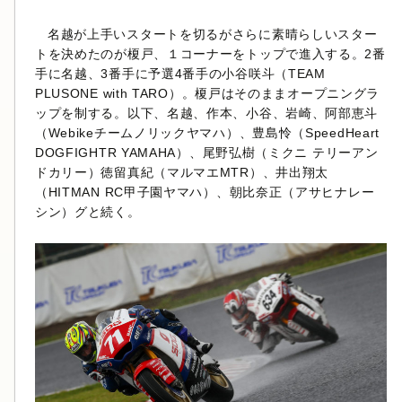
名越が上手いスタートを切るがさらに素晴らしいスター
トを決めたのが榎戸、１コーナーをトップで進入する。2番
手に名越、3番手に予選4番手の小谷咲斗（TEAM
PLUSONE with TARO）。榎戸はそのままオープニングラ
ップを制する。以下、名越、作本、小谷、岩崎、阿部恵斗
（Webikeチームノリックヤマハ）、豊島怜（SpeedHeart
DOGFIGHTR YAMAHA）、尾野弘樹（ミクニ テリーアン
ドカリー）徳留真紀（マルマエMTR）、井出翔太
（HITMAN RC甲子園ヤマハ）、朝比奈正（アサヒナレー
シン）グと続く。