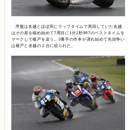
序盤は名越とほぼ同じラップタイムで周回していた名越
はその差を縮め始めて7周目に1分2秒987のベストタイムを
マークして榎戸を追う。3番手の作本が遅れ始めて先頭争い
は榎戸と名越の２台に絞られた。