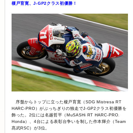
榎戸育寛、J-GP2クラス初優勝！
序盤からトップに立った榎戸育寛（SDG Mistresa RT
HARC-PRO）がぶっちぎりの独走でJ-GP2クラス初優勝を
飾った。2位には名越哲平（MuSASHi RT HARC-PRO.
Honda）、4台による表彰台争いを制した作本輝介（Team
髙武RSC）が3位。