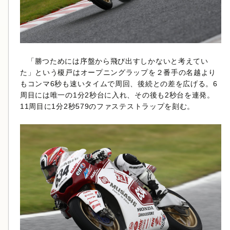
「勝つためには序盤から飛び出すしかないと考えてい
た」という榎戸はオープニングラップを２番手の名越より
もコンマ6秒も速いタイムで周回、後続との差を広げる。6
周目には唯一の1分2秒台に入れ、その後も2秒台を連発。
11周目に1分2秒579のファステストラップを刻む。