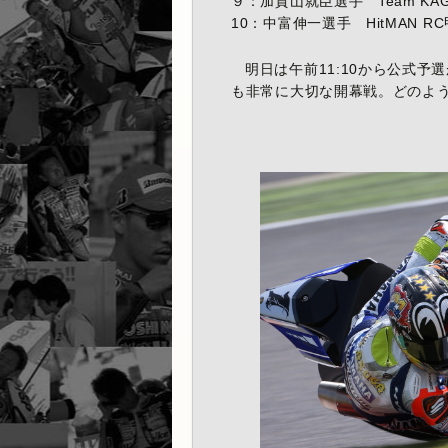
９：加賀山就臣選手 Team KAGAY
10：中富伸一選手 HitMAN RC
明日は午前11:10から公式
も非常に大切な開幕戦。どのような