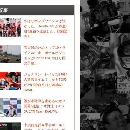
記事
やはりホンダワークスは強
かった。Honda HRC が鈴鹿8
耐5連覇を達成した。顔馴染
みと...
悪天候のためトップ10トラ
イアル中止。ポールポジシ
ョンはHonda HRC やはり雨
の予報...
ジョナサン・レイが2分4秒4
の驚愕タイム！しかもTOP3
が2分4秒台 やはり本命の
Hond...
誰が水野涼を止めるのか？
開幕5連勝！ 水野涼（SDG
DUCATI Team KAGAYA...
中須賀克行今季初ポール！