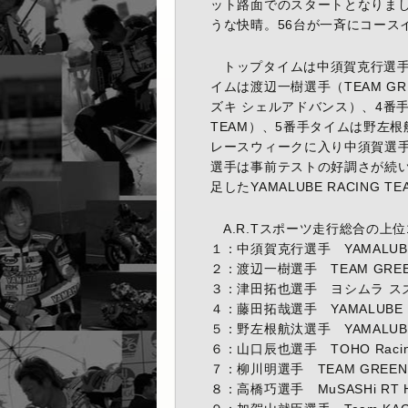
ット路面でのスタートとなりまし
うな快晴。56台が一斉にコース
トップタイムは中須賀克行選手（YA
イムは渡辺一樹選手（TEAM G
ズキ シェルアドバンス）、4番手タ
TEAM）、5番手タイムは野左根航汰
レースウィークに入り中須賀選
選手は事前テストの好調さが続
足したYAMALUBE RACIN
A.R.Tスポーツ走行総合の上
１：中須賀克行選手 YAMALUBE R
２：渡辺一樹選手 TEAM GREEN
３：津田拓也選手 ヨシムラ スズキ
４：藤田拓哉選手 YAMALUBE RA
５：野左根航汰選手 YAMALUBE R
６：山口辰也選手 TOHO Racing w
７：柳川明選手 TEAM GREEN 2
８：高橋巧選手 MuSASHi RT HA