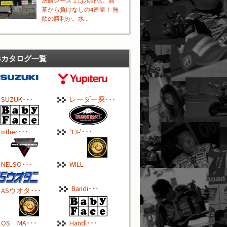
決勝レース１は水野涼。開
幕から負けなしの4連勝！ 無
欲の勝利か。水...
Bカタログ一覧
SUZUK･･･
レーダー探･･･
other･･･
'13-'･･･
NELSO･･･
WILL
Bandi･･･
ASウオタ･･･
OS MA･･･
Handl･･･