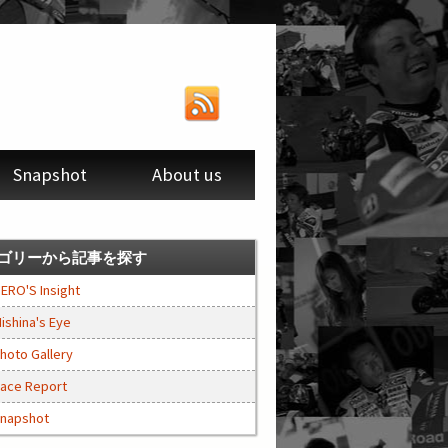
Snapshot
About us
ゴリーから記事を探す
ERO'S Insight
ishina's Eye
hoto Gallery
ace Report
napshot