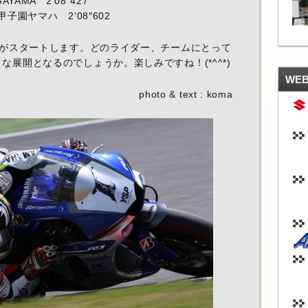
AMA 2’08″427
甲子園ヤマハ 2’08″602
予選がスタートします。どのライダー、チームにとって
展開となるのでしょうか。楽しみですね！(*^^*)
WE
photo & text : koma