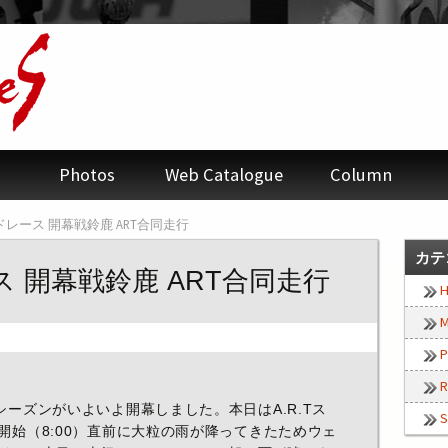
Photos
Web Catalogue
Column
ドレース 開幕戦鈴鹿 ART合同走行
カテ
 開幕戦鈴鹿 ART合同走行
H
M
P
R
シーズンがいよいよ開幕しました。本日はA.R.Tス
S
開始（8:00）直前に大粒の雨が降ってきたためウェ