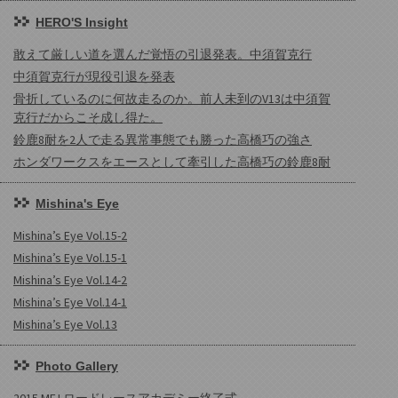
HERO'S Insight
敢えて厳しい道を選んだ覚悟の引退発表。中須賀克行
中須賀克行が現役引退を発表
骨折しているのに何故走るのか。前人未到のV13は中須賀
克行だからこそ成し得た。
鈴鹿8耐を2人で走る異常事態でも勝った高橋巧の強さ
ホンダワークスをエースとして牽引した高橋巧の鈴鹿8耐
Mishina's Eye
Mishina’s Eye Vol.15-2
Mishina’s Eye Vol.15-1
Mishina’s Eye Vol.14-2
Mishina’s Eye Vol.14-1
Mishina’s Eye Vol.13
Photo Gallery
2015 MFJ ロードレースアカデミー終了式