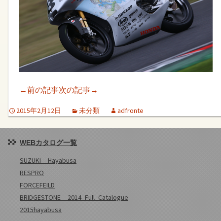
←前の記事
次の記事→
2015年2月12日
未分類
adfronte
WEBカタログ一覧
SUZUKI Hayabusa
RESPRO
FORCEFEILD
BRIDGESTONE 2014_Full_Catalogue
2015hayabusa