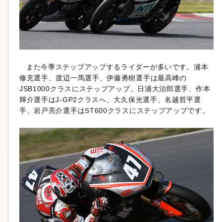
また今季ステップアップするライダーが多いです。浦本
修充選手、渡辺一馬選手、伊藤勇樹選手は最高峰の
JSB1000クラスにステップアップ。日浦大治郎選手、作本
輝介選手はJ-GP2クラスへ、大久保光選手、名越哲平選
手、岩戸亮介選手はST600クラスにステップアップです。