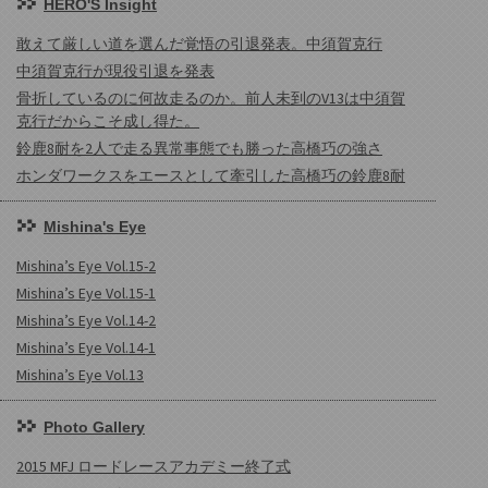
HERO'S Insight
敢えて厳しい道を選んだ覚悟の引退発表。中須賀克行
中須賀克行が現役引退を発表
骨折しているのに何故走るのか。前人未到のV13は中須賀
克行だからこそ成し得た。
鈴鹿8耐を2人で走る異常事態でも勝った高橋巧の強さ
ホンダワークスをエースとして牽引した高橋巧の鈴鹿8耐
Mishina's Eye
Mishina’s Eye Vol.15-2
Mishina’s Eye Vol.15-1
Mishina’s Eye Vol.14-2
Mishina’s Eye Vol.14-1
Mishina’s Eye Vol.13
Photo Gallery
2015 MFJ ロードレースアカデミー終了式