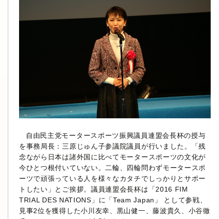
自由民主党モータースポーツ振興議員連盟会長杯の授与
を事務局長：三原じゅん子参議院議員が行いました。「残
念ながら日本は諸外国に比べてモータースポーツの文化が
今ひとつ根付いていない。二輪、四輪問わずモータースポ
ーツで頑張っている人を様々なカタチでしっかりとサポー
トしたい」とご挨拶。議員連盟会長杯は「2016 FIM
TRIAL DES NATIONS」に「Team Japan」 として参戦、
見事2位を獲得した小川友幸、黒山健一、藤波貴久、小谷徹