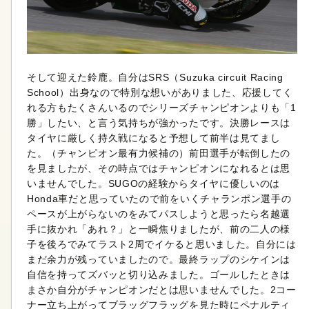
そして迎えた鈴鹿。自分はSRS（Suzuka circuit Racing
School）出身なので特別な想いがありました、応援してく
れる方もたくさんいるのでシリーズチャンピオンよりも「1
勝」したい、と言う気持ちが強かったです。決勝レースは
タイヤに厳しく持久戦になると予想して前半は見てまし
た。（チャンピオン最有力候補の）前田選手が転倒したの
を見ましたが、その時点ではチャンピオンになれるとは思
いませんでした。SUGOの経験からタイヤに優しいのは
Honda車だと思っていたので前をいくチャランポン選手の
ペースが上がらないのをみてパスしようと思ったら名越選
手に抜かれ「あれ？」と一瞬焦りましたが、前の二人の様
子を後ろでみてラスト2周でイケると思いました。自分には
まだ余力が残っていましたので。最終ラップのシケインは
自信を持ってズバッと切り込みました。ゴールしたときは
まさか自分がチャンピオンだとは思いませんでした。2コー
ナー立ち上がってブラッグフラッグを見た時にペナルティ