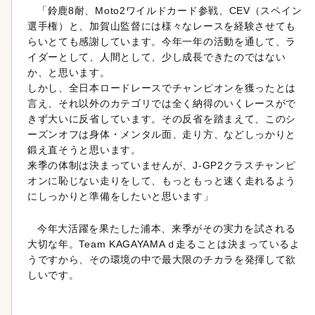
「鈴鹿8耐、Moto2ワイルドカード参戦、CEV（スペイン
選手権）と、加賀山監督には様々なレースを経験させても
らいとても感謝しています。今年一年の活動を通して、ラ
イダーとして、人間として、少し成長できたのではない
か、と思います。
しかし、全日本ロードレースでチャンピオンを獲ったとは
言え、それ以外のカテゴリでは全く納得のいくレースがで
きず大いに反省しています。その反省を踏まえて、このシ
ーズンオフは身体・メンタル面、走り方、などしっかりと
鍛え直そうと思います。
来季の体制は決まっていませんが、J-GP2クラスチャンピ
オンに恥じない走りをして、もっともっと速く走れるよう
にしっかりと準備をしたいと思います」
今年大活躍を果たした浦本、来季がその実力を試される
大切な年。Team KAGAYAMAｄ走ることは決まっているよ
うですから、その環境の中で最大限のチカラを発揮して欲
しいです。