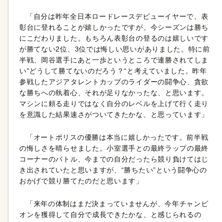
「自分は昨年全日本ロードレースデビューイヤーで、表
彰台に登れることが嬉しかったですが、今シーズンは勝ち
にこだわりました。もちろん表彰台の登るのは嬉しいです
が勝てない2位、3位では悔しい思いがありました。特に前
半戦、岡谷選手にあと一歩というところで連勝されてしま
い”どうして勝てないのだろう？“と考えていました。昨年
参戦したアジアタレントカップのライダーの闘争心、貪欲
な勝ちへの執着心、それが足りなかったな、と思います。
マシンに頼る走りではなく自分のレベルを上げて行く走り
を意識した結果速さがついてきたかな、と思っています」
「オートポリスの優勝は本当に嬉しかったです。前半戦
の悔しさを晴らせました。小室選手との最終ラップの最終
コーナーのバトル、今までの自分だったら競り負けてはじ
き出されていたと思いますが、“勝ちたい”という闘争心の
おかげで競り勝てたのだと思います」
「来年の体制はまだ決まっていませんが、今年チャンピ
オンを獲得して自分で成長できたかな、と感じられるの