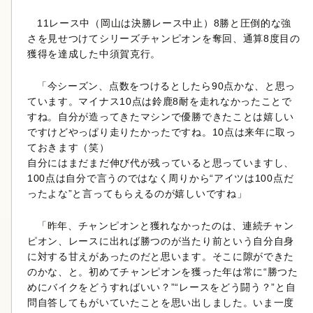
11レース中（岡山は決勝レース中止）8勝と圧倒的な強
さを見せつけてシリーズチャンピオンを奪回、通算8度目の
獲得を達成した中須賀克行。
「今シーズン、点数をつけるとしたら90点かな、と思っ
ています。マイナス10点は鈴鹿8耐を走れなかったことで
すね。自分が造ってきたマシンで優勝できたことは嬉しい
ですけどやっぱり走りたかったですね。10点は来年に取っ
ておきます（笑）
自分にはまだまだ伸び代が残っていると思っていますし、
100点は自分で言うのではなく周りから“アイツは100点だ
ったよな”と言ってもらえるのが嬉しいですね」
「昨年、チャンピオンと獲れなかったのは、連続チャン
ピオン、レースに出れば勝つのが当たり前という自分自身
に対する甘えがあったのだと思います。そこに隙ができた
のかな、と。初めてチャンピオンを獲った年は常に“勝つた
めにバイクをどうすればいい？”“レースをどう闘う？”と自
問自答してもがいていたことを思い出しました。いま一度