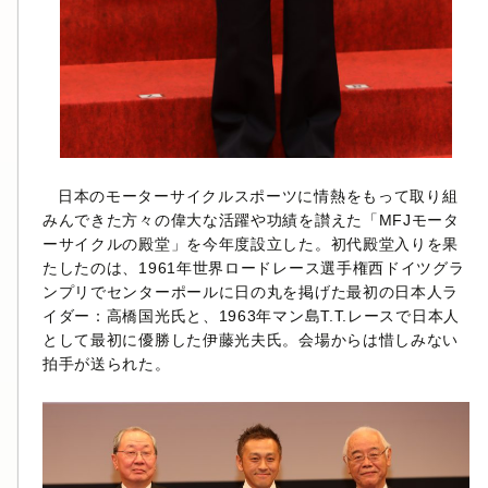
日本のモーターサイクルスポーツに情熱をもって取り組
みんできた方々の偉大な活躍や功績を讃えた「MFJモータ
ーサイクルの殿堂」を今年度設立した。初代殿堂入りを果
たしたのは、1961年世界ロードレース選手権西ドイツグラ
ンプリでセンターポールに日の丸を掲げた最初の日本人ラ
イダー：高橋国光氏と、1963年マン島T.T.レースで日本人
として最初に優勝した伊藤光夫氏。会場からは惜しみない
拍手が送られた。