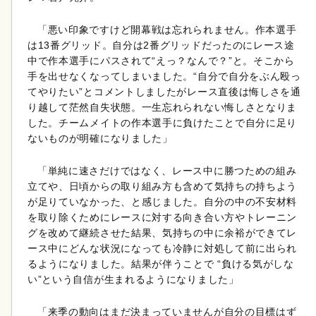
「悪い印象ですけど開幕戦は忘れられません。作本選手
は13番グリッド。自分は2番グリッドだったのにレース途
中で作本選手にパスされて“えっ？なんで？”と。そこから
手を出せなくなってしまいました。“自分で自分をぶん殴っ
てやりたい”とコメントしましたがレース直後は悔しさを通
り越して茫然自失状態。一生忘れられない悔しさとなりま
した。チームメイトの作本選手に負けたことで自分に足り
ないものが明確になりました」
「単純に速さだけではなく、レース中に勝つための組み
立てや、日頃からの取り組み方も含めて気持ちの持ちよう
が足りていなかった、と感じました。自分の中の不安材料
を取り除くためにレースに対する向き合い方やトレーニン
グを改めて継続させた結果、気持ちの中に余裕ができてレ
ース中にどんな状況になっても冷静に対処して前に出られ
るようになりました。結果が伴うことで “負ける気がしな
い”という自信が生まれるようになりました」
「来季の動向はまだ決まっていませんが自分の目標はず