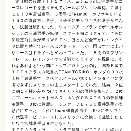
第４戦の鈴鹿ＴＴＦ１クラス。ヨシムラの三浦選手がコ
ースレコードを塗り替えてポールポジション獲得。２番手
にモリワキ宮城選手、３番手にTeam38・カワサキＧＰＺ
７５０の喜多祥介選手、４番手にモリワキ八代選手が並ん
だ。決勝は波乱だった。ウォームアップランでポールポジ
ションの三浦選手が転倒しスタート前にリタイア。さらに
決勝直前に雨が降りＷＥＴへ。ほとんど全車がレインタイ
ヤに履き替えてレースはスタート。しかし雨はすぐに上が
りコースはドライへと変わっていった。１５周のスプリン
トレース。レインタイヤで苦戦するライダーを尻目に、あ
れよあれよという間にトップに浮上したのは、国際Ｂ級で
ＴＴＦ１クラス３戦目のTEAM TORIKO・ホンダＣＢＸの
山根千尋選手で、スペアホイールが無くレインタイヤに交
換できずにスリックのままスタートしていた。結局、２位
に約１４秒の差をつけてキャリア初の優勝を飾った。２位
にブルーヘルメットＭＳＣ・ホンダＣＢＸ７５０の萩原紳
治選手、３位に鈴鹿レーシング・ＣＢ７５０横井選手が表
彰台に立った。４位にTeam38喜多選手、５位にモリワキ
八代選手。ピットインしてスリックに交換して猛追したモ
リワキ宮城選手は８位となった。
ＴＴＦ３クラスは、ヨシムラ三浦選手がＴＴＦ１に続いて