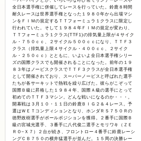
ーパーバイクとか、いろいろな呼び名でサンデーレースや
全日本選手権に併催してレースを行っていた。鈴鹿８時間
耐久レースは世界選手権となった１９８０年から出場マシ
ンをＦＩＭの規定するＴＴフォーミュラ１クラスに限定し
行われていた。そして１９８４年ＦＩＭの規定が変わり、
ＴＴフォーミュラ１クラス(TTF1)の排気量上限が４サイク
ル・７５０ｃｃ、２サイクル５００ｃｃになり、ＴＴＦ３
クラス（排気量上限４サイクル・４００ｃｃ、２サイク
ル・２５０ｃｃ）とともに、いよいよ全日本選手権シリー
ズの国際クラスでも開催されることになった。前年の１９
８３年はノービスクラスでＴＴＦ３クラスが全日本選手権
として開催されており、スーパーノービスと呼ばれた選手
たちが各サーキットで熱戦を繰り広げた。彼らがこぞって
国際Ｂ級に昇格した１９８４年、国際Ａ級の選手にとって
初めてのＴＴＦ３マシン。どんな戦いになるのか・・・。
開幕戦は３月１０・１１日の鈴鹿ＢＩＧ２＆４レース。予
選はＷＥＴコンディションとなり、ホンダＲＳ７５０Ｒの
徳野政樹選手がポールポジションを獲得。２番手に国際Ｂ
級の宮城光選手、３番手に八代俊二選手とモリワキ（ＺＥ
ＲＯ−Ｘ７）２台が続き、フロントロー４番手に鈴鹿レーシ
ングＣＢ７５０の横井猛選手が並んだ。１５周の決勝レー