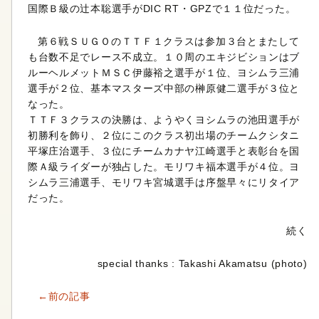
国際Ｂ級の辻本聡選手がDIC RT・GPZで１１位だった。
第６戦ＳＵＧＯのＴＴＦ１クラスは参加３台とまたして
も台数不足でレース不成立。１０周のエキジビションはブ
ルーヘルメットＭＳＣ伊藤裕之選手が１位、ヨシムラ三浦
選手が２位、基本マスターズ中部の榊原健二選手が３位と
なった。
ＴＴＦ３クラスの決勝は、ようやくヨシムラの池田選手が
初勝利を飾り、２位にこのクラス初出場のチームクシタニ
平塚庄治選手、３位にチームカナヤ江崎選手と表彰台を国
際Ａ級ライダーが独占した。モリワキ福本選手が４位。ヨ
シムラ三浦選手、モリワキ宮城選手は序盤早々にリタイア
だった。
続く
special thanks : Takashi Akamatsu (photo)
←前の記事