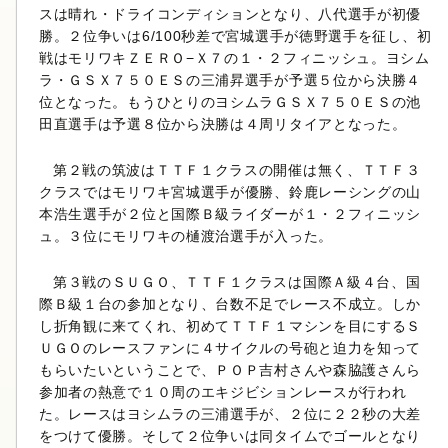
スは晴れ・ドライコンディションとなり、八代選手が初優
勝。２位争いは6/100秒差で宮城選手が徳野選手を征し、初
戦はモリワキＺＥＲＯ−Ｘ７の１・２フィニッシュ。ヨシム
ラ・ＧＳＸ７５０ＥＳの三浦昇選手が予選５位から決勝４
位となった。もうひとりのヨシムラＧＳＸ７５０ＥＳの池
田直選手は予選８位から決勝は４周リタイアとなった。
第２戦の筑波はＴＴＦ１クラスの開催は無く、ＴＴＦ３
クラスではモリワキ宮城選手が優勝、鈴鹿レーシングの山
本浩生選手が２位と国際Ｂ級ライダーが１・２フィニッシ
ュ。３位にモリワキの樋渡治選手が入った。
第３戦のＳＵＧＯ、ＴＴＦ１クラスは国際Ａ級４台、国
際Ｂ級１台の参加となり、台数不足でレース不成立。しか
し折角観に来てくれ、初めてＴＴＦ１マシンを目にするＳ
ＵＧＯのレースファンに４サイクルの号砲と迫力を知って
もらいたいということで、ＰＯＰ吉村さんや森脇護さんら
参加者の熱意で１０周のエキジビションレースが行われ
た。レースはヨシムラの三浦選手が、２位に２２秒の大差
をつけて優勝。そして２位争いは同タイムでゴールとなり