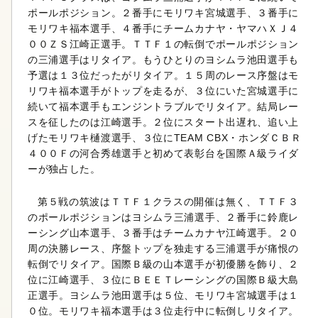
ポールポジション。２番手にモリワキ宮城選手、３番手に
モリワキ福本選手、４番手にチームカナヤ・ヤマハＸＪ４
００ＺＳ江崎正選手。ＴＴＦ１の転倒でポールポジション
の三浦選手はリタイア。もうひとりのヨシムラ池田選手も
予選は１３位だったがリタイア。１５周のレース序盤はモ
リワキ福本選手がトップを走るが、３位にいた宮城選手に
続いて福本選手もエンジントラブルでリタイア。結局レー
スを征したのは江崎選手。２位にスタート出遅れ、追い上
げたモリワキ樋渡選手、３位にTEAM CBX・ホンダＣＢＲ
４００Ｆの河合秀雄選手と初めて表彰台を国際Ａ級ライダ
ーが独占した。
第５戦の筑波はＴＴＦ１クラスの開催は無く、ＴＴＦ３
のポールポジションはヨシムラ三浦選手、２番手に鈴鹿レ
ーシング山本選手、３番手はチームカナヤ江崎選手。２０
周の決勝レース、序盤トップを独走する三浦選手が痛恨の
転倒でリタイア。国際Ｂ級の山本選手が初優勝を飾り、２
位に江崎選手、３位にＢＥＥＴレーシングの国際Ｂ級大島
正選手。ヨシムラ池田選手は５位、モリワキ宮城選手は１
０位。モリワキ福本選手は３位走行中に転倒しリタイア。