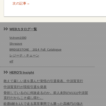
次の記事→
WEBカタログ一覧
Vstrom1000
Skywave
BRIDGESTONE 2014_Full_Catalogue
レジーナ・チェーン
elf
HERO'S Insight
敢えて厳しい道を選んだ覚悟の引退発表。中須賀克行
中須賀克行が現役引退を発表
骨折しているのに何故走るのか。前人未到のV13は中須賀
克行だからこそ成し得た。
鈴鹿8耐を2人で走る異常事態でも勝った高橋巧の強さ