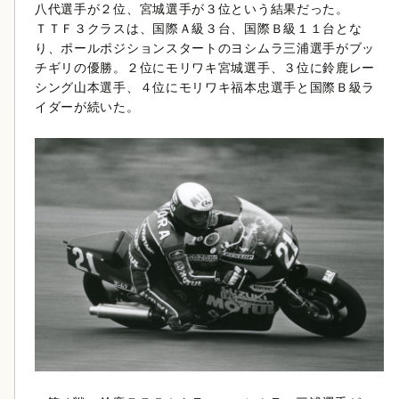
八代選手が２位、宮城選手が３位という結果だった。
ＴＴＦ３クラスは、国際Ａ級３台、国際Ｂ級１１台とな
り、ポールポジションスタートのヨシムラ三浦選手がブッ
チギリの優勝。２位にモリワキ宮城選手、３位に鈴鹿レー
シング山本選手、４位にモリワキ福本忠選手と国際Ｂ級ラ
イダーが続いた。