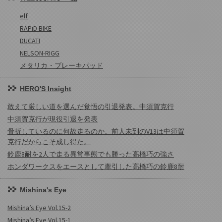
elf
RAPiD BIKE
DUCATI
NELSON-RIGG
メタリカ・ブレーキパッド
HERO'S Insight
敢えて厳しい道を選んだ覚悟の引退発表。中須賀克行
中須賀克行が現役引退を発表
骨折しているのに何故走るのか。前人未到のV13は中須賀
克行だからこそ成し得た。
鈴鹿8耐を2人で走る異常事態でも勝った高橋巧の強さ
ホンダワークスをエースとして牽引した高橋巧の鈴鹿8耐
Mishina's Eye
Mishina’s Eye Vol.15-2
Mishina’s Eye Vol.15-1