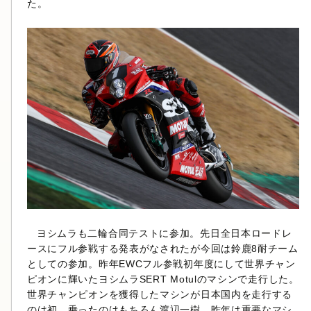
た。
ヨシムラも二輪合同テストに参加。先日全日本ロードレ
ースにフル参戦する発表がなされたが今回は鈴鹿8耐チーム
としての参加。昨年EWCフル参戦初年度にして世界チャン
ピオンに輝いたヨシムラSERT Motulのマシンで走行した。
世界チャンピオンを獲得したマシンが日本国内を走行する
のは初。乗ったのはもちろん渡辺一樹。昨年は重要なマシ