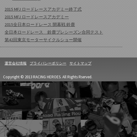
2015 MFJ ロードレースアカデミー終了式
2015 MFJ ロードレースアカデミー
2015全日本ロードレース 開幕戦 鈴鹿
全日本ロードレース 鈴鹿プレシーズン合同テスト
第42回東京モーターサイクルショー開催
運営会社情報
プライバシーポリシー
サイトマップ
Copyright © 2013 RACING HEROES. All Rights Rserved.