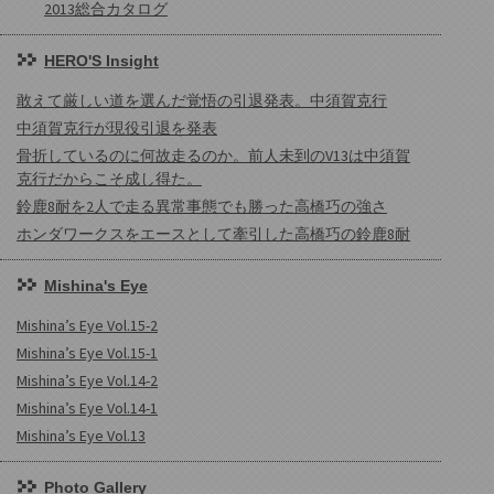
2013総合カタログ
HERO'S Insight
敢えて厳しい道を選んだ覚悟の引退発表。中須賀克行
中須賀克行が現役引退を発表
骨折しているのに何故走るのか。前人未到のV13は中須賀
克行だからこそ成し得た。
鈴鹿8耐を2人で走る異常事態でも勝った高橋巧の強さ
ホンダワークスをエースとして牽引した高橋巧の鈴鹿8耐
Mishina's Eye
Mishina’s Eye Vol.15-2
Mishina’s Eye Vol.15-1
Mishina’s Eye Vol.14-2
Mishina’s Eye Vol.14-1
Mishina’s Eye Vol.13
Photo Gallery