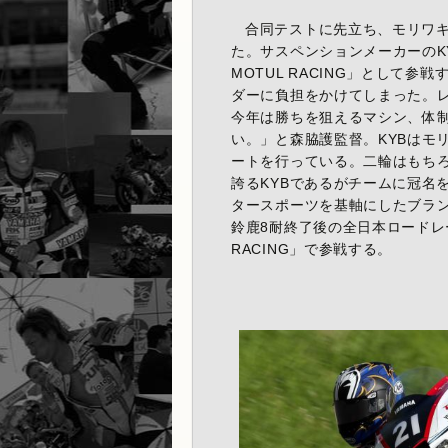
合同テストに先立ち、モリワ
た。サスペンションメーカーのKY
MOTUL RACING」として
ダーに負担をかけてしまった。
今年は勝ちを狙えるマシン、体
い。」と森脇護監督。KYBはモリ
ートを行っている。二輪はもちろん、S
誇るKYBであるがチームに冠名
タースポーツを基軸にしたブラ
鈴鹿8耐終了後の全日本ロードレース
RACING」で参戦する。