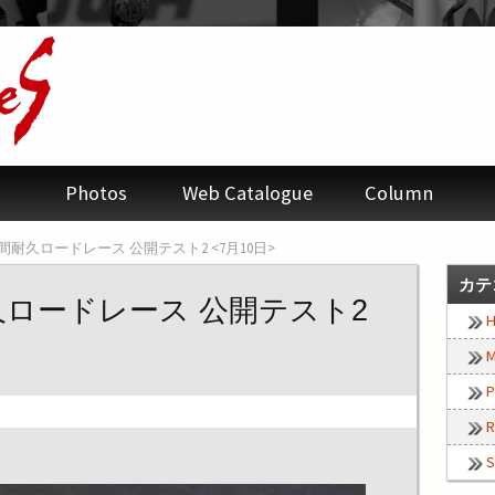
Photos
Web Catalogue
Column
8時間耐久ロードレース 公開テスト2 <7月10日>
カテ
耐久ロードレース 公開テスト2
H
M
P
R
S