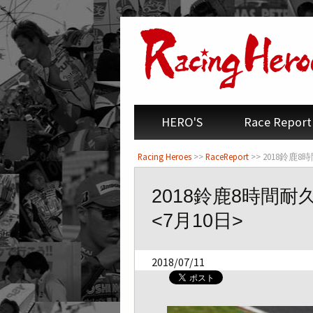
<
HERO'S
Race Report
Racing Heroes
>>
RaceReport
>> 2018鈴鹿
2018鈴鹿8時間
<7月10日>
2018/07/11