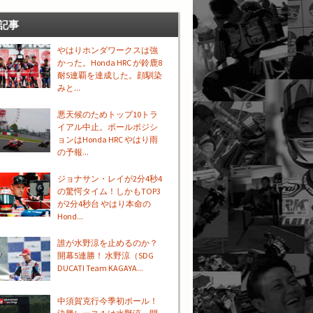
記事
やはりホンダワークスは強
かった。Honda HRC が鈴鹿8
耐5連覇を達成した。顔馴染
みと...
悪天候のためトップ10トラ
イアル中止。ポールポジシ
ョンはHonda HRC やはり雨
の予報...
ジョナサン・レイが2分4秒4
の驚愕タイム！しかもTOP3
が2分4秒台 やはり本命の
Hond...
誰が水野涼を止めるのか？
開幕5連勝！ 水野涼（SDG
DUCATI Team KAGAYA...
中須賀克行今季初ポール！