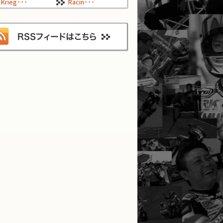
Krieg･･･
Racin･･･