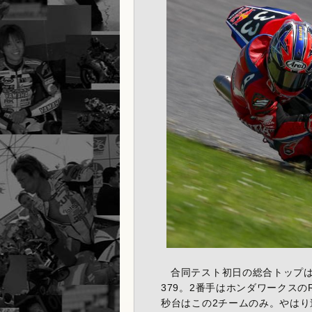
合同テスト初日の総合トップはYAM
379。2番手はホンダワークスのRed 
秒台はこの2チームのみ。やはり