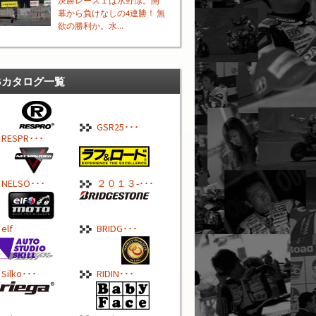
決勝レース１は水野涼。開
幕から負けなしの4連勝！ 無
欲の勝利か。水...
Bカタログ一覧
GSR25･･･
RESPR･･･
NELSO･･･
２０１３-･･･
elf
BRIDG･･･
Silko･･･
RIDIN･･･