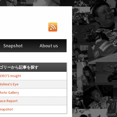
Snapshot
About us
ゴリーから記事を探す
ERO'S Insight
ishina's Eye
hoto Gallery
ace Report
napshot