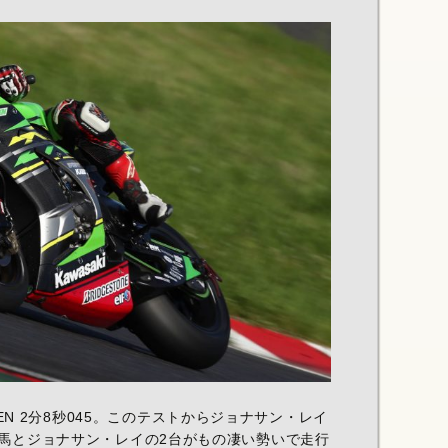
 GREEN 2分8秒045。このテストからジョナサン・レイ
馬とジョナサン・レイの2台がもの凄い勢いで走行