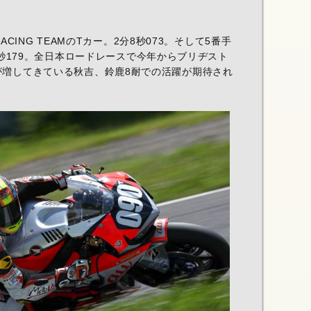
 RACING TEAMのTカー。2分8秒073。そして5番手
2分8秒179。全日本ロードレースで今年からブリヂスト
が増してきている秋吉、鈴鹿8耐での活躍が期待され