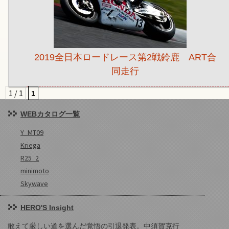
2019全日本ロードレース第2戦鈴鹿 ART合
同走行
1 / 1
1
WEBカタログ一覧
Y_MT09
Kriega
R25_2
minimoto
Skywave
HERO'S Insight
敢えて厳しい道を選んだ覚悟の引退発表。中須賀克行