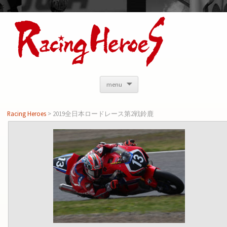
<
menu
Racing Heroes
>
2019全日本ロードレース第2戦鈴鹿